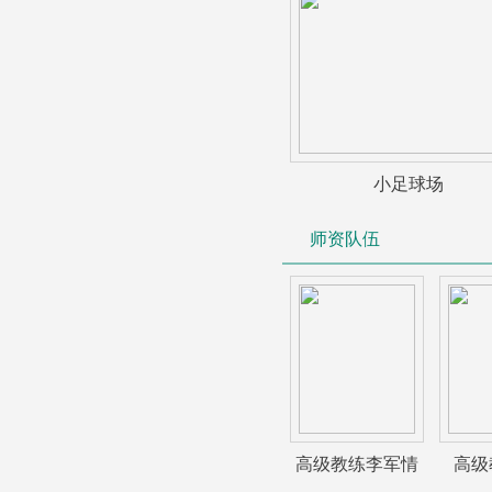
小足球场
师资队伍
高级教练李军情
高级