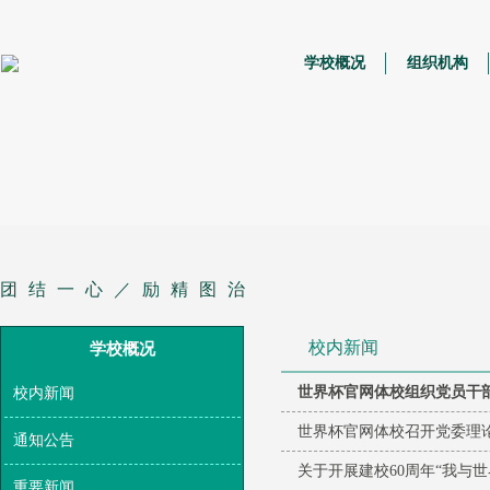
学校概况
组织机构
团结一心／励精图治
校内新闻
学校概况
世界杯官网体校组织党员干
校内新闻
世界杯官网体校召开党委理
通知公告
关于开展建校60周年“我与
重要新闻