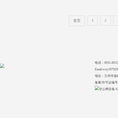
1
2
首页
电话：0931-865140
Email:wxy197920
地址：兰州市嘉
备案/许可证编号
甘公网安备 620