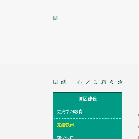
团结一心／励精图治
党团建设
党史学习教育
党建快讯
团学快讯