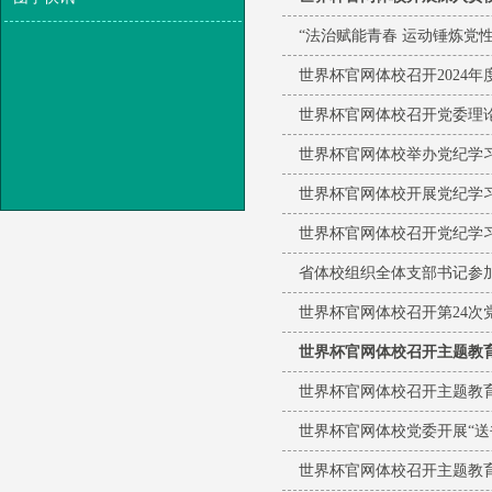
“法治赋能青春 运动锤炼党
世界杯官网体校召开2024
世界杯官网体校召开党委理
世界杯官网体校举办党纪学
世界杯官网体校开展党纪学
世界杯官网体校召开党纪学
省体校组织全体支部书记参
世界杯官网体校召开第24次
世界杯官网体校召开主题教育
世界杯官网体校召开主题教
世界杯官网体校党委开展“送
世界杯官网体校召开主题教