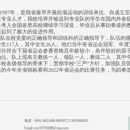
1997年，是我省最早开展此项运动的训练单位。自成立
道专业人才，我校培养并输送到专业队的学生在国内外各
生考入全国各类高校继续学习深造，毕业后从事跆拳道的
展起到了极大的促进作用。
队在校党委的正确领导和训练科的正确指导下，队伍的规
生117人，其中女生26人。他们当中有省运会冠军、年
部分符合下届省运会参赛资格且年龄较小，条件较好的苗
地位。队上现有主教练一人，领队一人，教练二人，其中
校各级领导的带来下，贯彻学校“三严”方针，加强队员
的今年全省锦标赛和2022年省运会的比赛任务，为跆拳
电话：0931-8651409 8495972 13919396563
Email:wxy19792008@sina.com