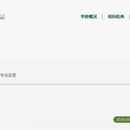
学校概况
组织机构
专业设置
2016-03