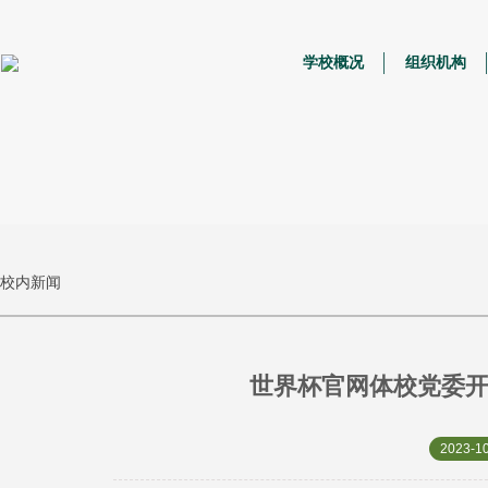
学校概况
组织机构
校内新闻
世界杯官网体校党委开
2023-10