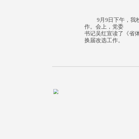
9月9日下午，我校
作。会上，党委
书记吴红宣读了《省
换届改选工作。