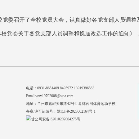
党委召开了全校党员大会，认真做好各党支部人员调整
体校党委关于各党支部人员调整和换届改选工作的通知》
电话：0931-8651409 8495972 13919396563
Email:wxy19792008@sina.com
地址：兰州市嘉峪关东路42号世界杯官网体育运动学校
备案/许可证编号：
陇ICP备2023002164号-1
甘公网安备 62010202004275号