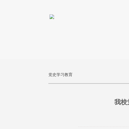
党史学习教育
我校