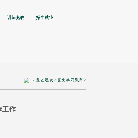
训练竞赛
招生就业
党团建设
党史学习教育
>
>
>
选工作