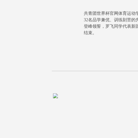
共青团世界杯官网体育运动学
32名品学兼优、训练刻苦
登峰领誓，罗飞同学代表新
结束。