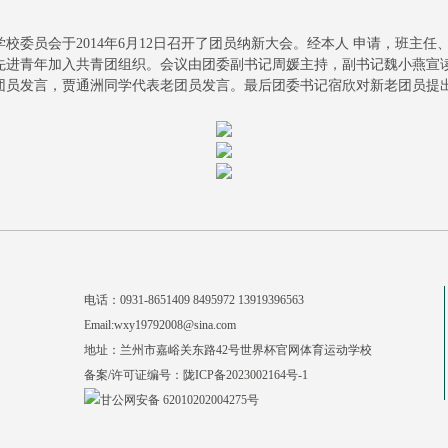
校委员会于2014年6月12日召开了团员纳新大会。经本人 申请，班主
的先进青年加入共青团组织。会议由团委副书记周媛主持，副书记魏小燕宣
团员发言，贾通洲同学代表老团员发言。最后团委书记宿欣对新老团员提
电话：0931-8651409 8495972 13919396563
Email:wxy19792008@sina.com
地址：兰州市嘉峪关东路42号世界杯官网体育运动学校
备案/许可证编号：
陇ICP备2023002164号-1
甘公网安备 62010202004275号