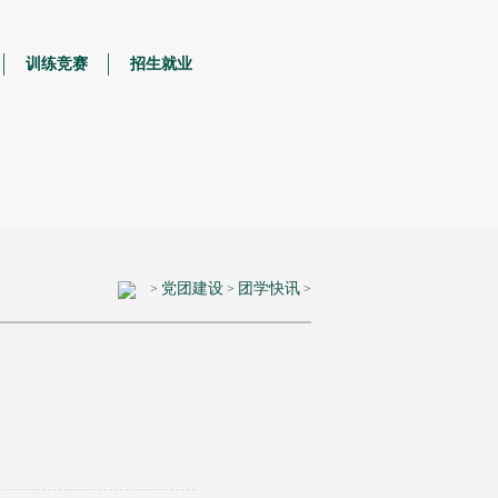
训练竞赛
招生就业
党团建设
团学快讯
>
>
>