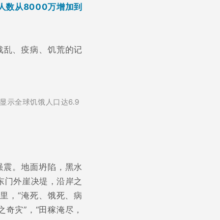
数从8000万增加到
战乱、疫病、饥荒的记
示全球饥饿人口达6.9
强震。地面坍陷，黑水
东门外崖决堤，沿岸之
公里，“淹死、饿死、病
之奇灾”，“田稼淹尽，