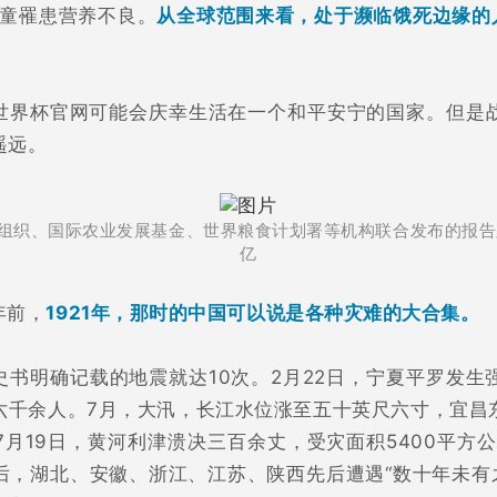
儿童罹患营养不良。
从全球范围来看，处于濒临饿死边缘的人
世界杯官网可能会庆幸生活在一个和平安宁的国家。但是
遥远。
组织、国际农业发展基金、世界粮食计划署等机构联合发布的报告显
亿
年前，
1921年，那时的中国可以说是各种灾难的大合集。
史书明确记载的地震就达10次。2月22日，宁夏平罗发生
六千余人。7月，大汛，长江水位涨至五十英尺六寸，宜昌
月19日，黄河利津溃决三百余丈，受灾面积5400平方
后，湖北、安徽、浙江、江苏、陕西先后遭遇“数十年未有