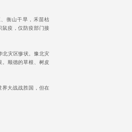
江、衡山干旱，禾苗枯
积鼠疫，仅防疫部门接
华北灾区惨状。豫北灾
根。顺德的草根、树皮
世界大战战胜国，但在