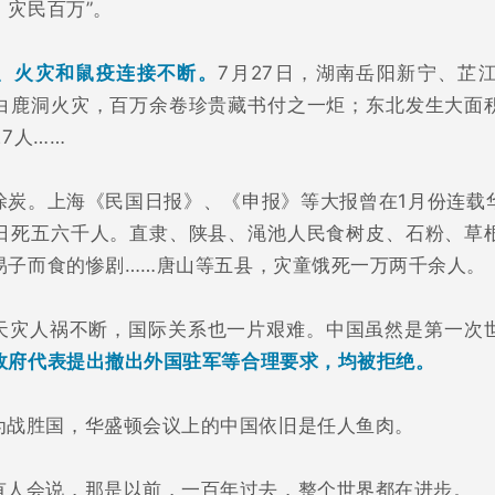
，灾民百万”。
、火灾和鼠疫连接不断。
7月27日，湖南岳阳新宁、芷
白鹿洞火灾，百万余卷珍贵藏书付之一炬；东北发生大面
7人……
涂炭。上海《民国日报》、《申报》等大报曾在1月份连载
日死五六千人。直隶、陕县、渑池人民食树皮、石粉、草
易子而食的惨剧……唐山等五县，灾童饿死一万两千余人。
天灾人祸不断，国际关系也一片艰难。中国虽然是第一次
政府代表提出撤出外国驻军等合理要求，均被拒绝。
为战胜国，华盛顿会议上的中国依旧是任人鱼肉。
有人会说，那是以前，一百年过去，整个世界都在进步。