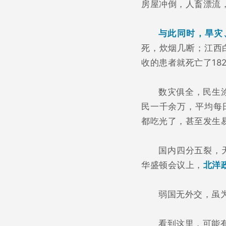
房屋冲倒，人畜漂流
与此同时，旱灾
死，炊烟几断；江西
收的患者就死亡了182
数灾俱全，民生
民一千余万，平均每
都吃光了，甚至发生
国内四分五裂，
华盛顿会议上，
北洋
弱国无外交，虽
看到这里，可能