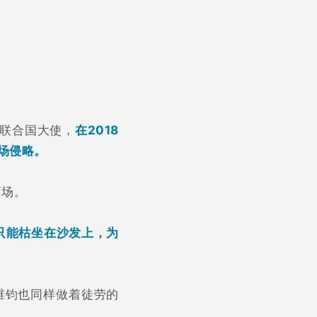
驻联合国大使，
在2018
场侵略。
离场。
只能枯坐在沙发上，为
维钧也同样做着徒劳的