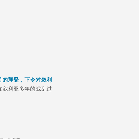
月的拜登，下令对叙利
在叙利亚多年的战乱过