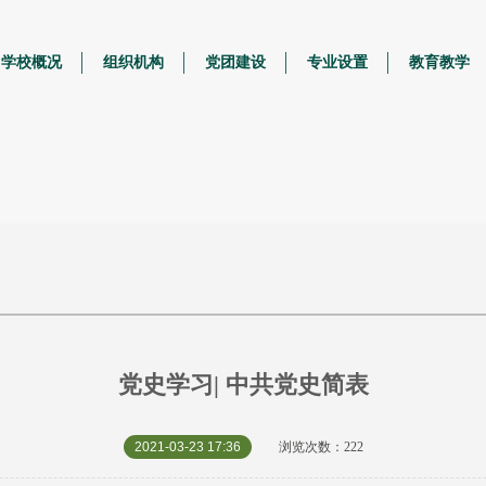
学校概况
组织机构
党团建设
专业设置
教育教学
党史学习| 中共党史简表
2021-03-23 17:36
浏览次数：222