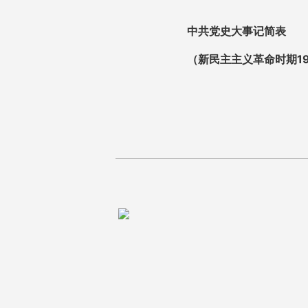
中共党史大事记简表
（新民主主义革命时期191