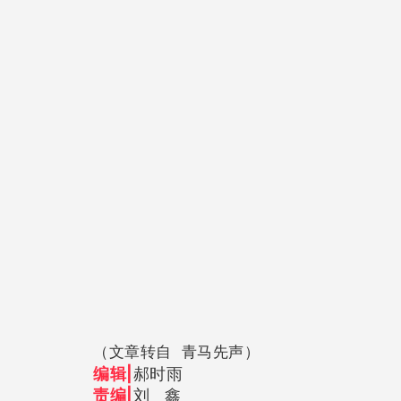
（文章转自 青马先声）
编辑|
郝时雨
责编|
刘 鑫