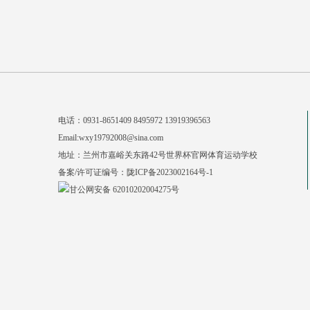
电话：0931-8651409 8495972 13919396563
Email:wxy19792008@sina.com
地址：兰州市嘉峪关东路42号世界杯官网体育运动学校
备案/许可证编号：
陇ICP备2023002164号-1
甘公网安备 62010202004275号