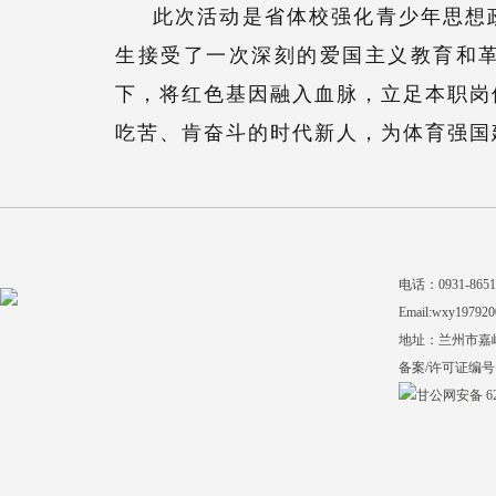
此次活动是
省体校
强化青
少
年思想
生接受了一次深刻的爱国主义
教育
和
下，将红色基因融入血脉，立足本职岗
吃苦、肯奋斗的时代新人，为体育强国
电话：0931-865140
Email:wxy197920
地址：兰州市嘉
备案/许可证编号
甘公网安备 620