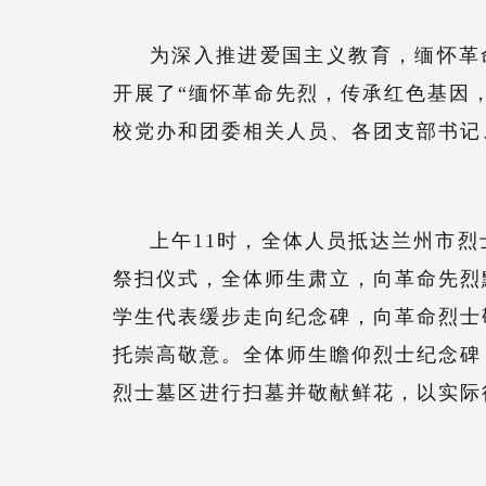
为深入推进爱国主义教育，缅怀革
开展了“缅怀革命先烈，传承红色基因
校党办和
团委相关人员
、
各团支部书记
上午
11时，全体人员抵达兰州市烈
祭扫仪式
，
全体
师生
肃立，向革命先烈
学生代表缓步走向纪念碑，向革命烈士
托崇高敬意。全体师生瞻仰烈士纪念碑
烈士墓区进行扫墓并敬献鲜花，
以
实际