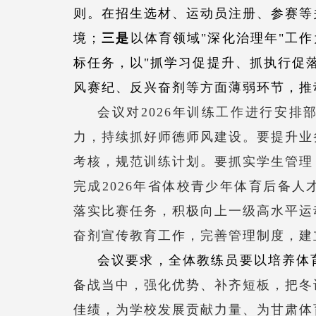
则。在招生选材、运动员注册、参赛等
境；
三
是
以体育领域
"深化治理年"工
标任务，以"抓学习促提升、抓执行促
风赛纪、反兴奋剂等方面薄弱环节，推
会议对
2026年训练工作进行安排
力，持续
抓好
师德师风建设
。
要
提升业
考核
，
规范训练计划。要
抓实学生管理
完成
2026年省体校青少年体育后备人
落实比赛任务，积极向上一级
高水平运
奋剂
宣传教育
工作，完善管理制度，建
会议要求，
全体教练员要
以培养体
备战
当中
，强化优势、补齐短板，把冬
佳绩，
为
学校发展贡献力量
、为甘肃体