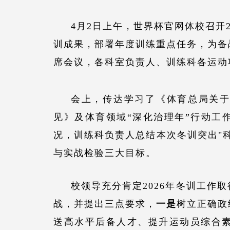
4月2日上午，世界杯官网体校召开
训成果，部署年度训练重点任务，为备
席会议，各科室负责人、训练科各运动
会上，
传达学习了《体育总局关
见》及体育领域
“
深化治理年
”
行动工
况，
训练科
负责人总结
本次冬训突出
"
与实战检验三大目标。
校领导充分肯定
202
6
年
冬训
工作
取
战，
并
提出三点要求
，
一
是
树立正确政
送
高水平后备人才
、提升运动员综合