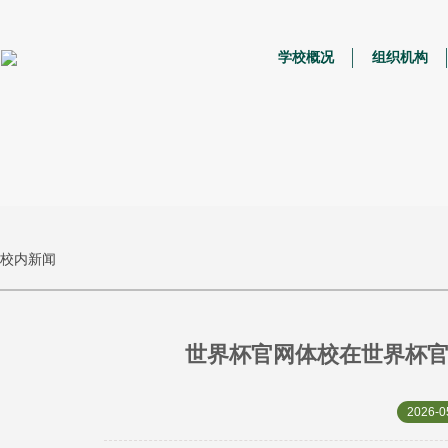
学校概况
组织机构
校内新闻
世界杯官网体校在世界杯
2026-0