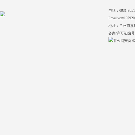
电话：0931-865140
Email:wxy197920
地址：兰州市嘉
备案/许可证编号
甘公网安备 620