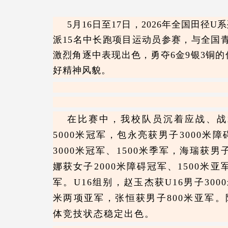
5月16日至17日，2026年全国田
派
15名中长跑项目运动员参赛，与全国青
激烈角逐中表现出色，勇夺
6
金
9
银
3
铜的
好精神风貌。
在
比赛中，我校队员沉着应战、战
5000米冠军，包永亮获男子3000米障
3000米冠军、1500米季军，海瑞获男
娜获
女子
2000米障碍冠军、1500米
军。U16
组别，
赵玉杰获
U16男子30
米两项亚军，张恒获男子800米亚军
。
体竞技状态稳定出色。