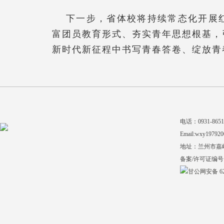
下一步，
省体
校将持续常态化开展
富团员教育形式、夯实青年思想根基，
新时代新征程中书写青春答卷、绽放青
电话：0931-865140
Email:wxy197920
地址：兰州市嘉
备案/许可证编号
甘公网安备 620